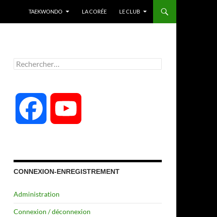
TAEKWONDO
LA CORÉE
LE CLUB
Rechercher :
F
Y
a
o
c
u
CONNEXION-ENREGISTREMENT
Administration
e
T
Connexion / déconnexion