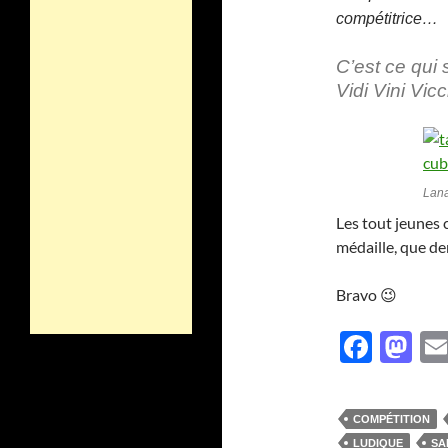
compétitrice…
C’est ce qui 
Vidi Vini Vi
Lana
Les tout jeunes 
médaille, que d
Bravo 😉
F
M
ac
as
e
to
COMPÉTITION
b
d
LUDIQUE
SA