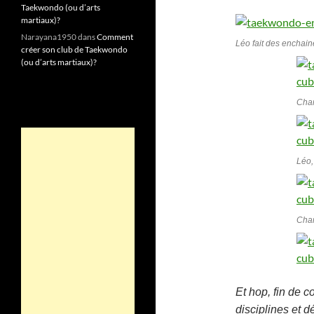
Taekwondo (ou d’arts
martiaux)?
Narayana1950
dans
Comment
Léo fait des enchain
créer son club de Taekwondo
(ou d’arts martiaux)?
Char
Léo,
Charl
Et hop, fin de c
disciplines et 