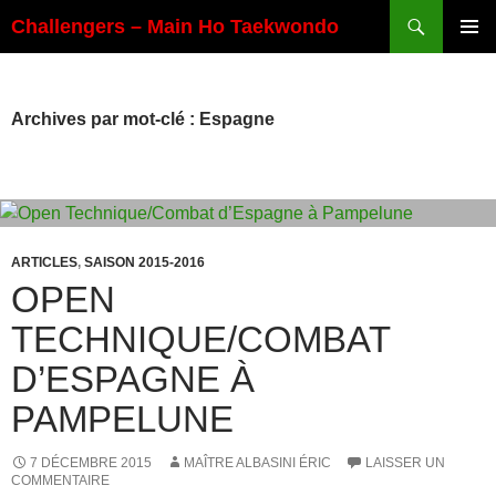
Aller
Recherche
Challengers – Main Ho Taekwondo
au
MENU
contenu
PRINCI
Archives par mot-clé : Espagne
ARTICLES
,
SAISON 2015-2016
OPEN
TECHNIQUE/COMBAT
D’ESPAGNE À
PAMPELUNE
7 DÉCEMBRE 2015
MAÎTRE ALBASINI ÉRIC
LAISSER UN
COMMENTAIRE