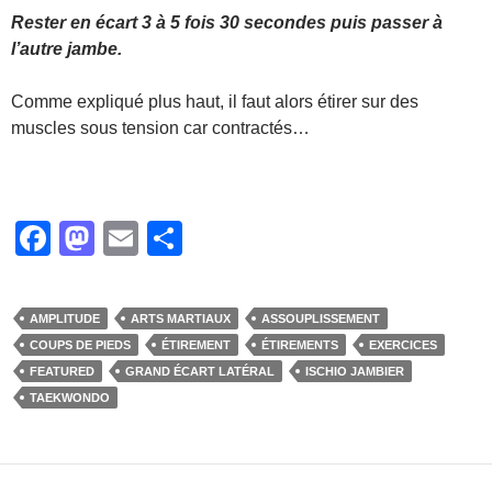
Rester en écart 3 à 5 fois 30 secondes puis passer à
l’autre jambe.
Comme expliqué plus haut, il faut alors étirer sur des
muscles sous tension car contractés…
F
M
E
P
a
a
m
ar
c
st
ail
ta
AMPLITUDE
ARTS MARTIAUX
ASSOUPLISSEMENT
e
o
g
COUPS DE PIEDS
ÉTIREMENT
ÉTIREMENTS
EXERCICES
b
d
er
FEATURED
GRAND ÉCART LATÉRAL
ISCHIO JAMBIER
TAEKWONDO
o
o
o
n
k