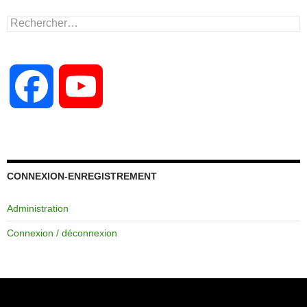
Rechercher :
F
Y
a
o
c
u
CONNEXION-ENREGISTREMENT
Administration
e
T
Connexion / déconnexion
b
u
o
b