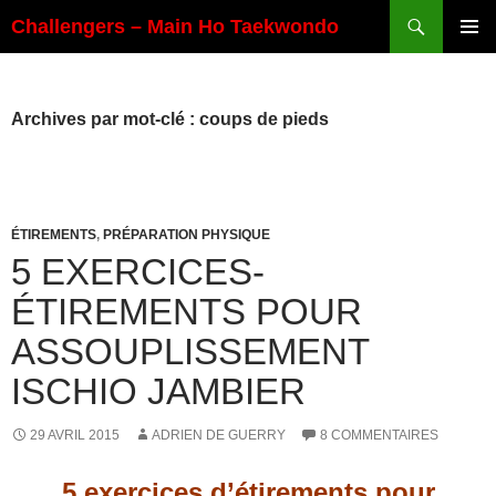
Aller
Recherche
Challengers – Main Ho Taekwondo
au
MENU
contenu
PRINCI
Archives par mot-clé : coups de pieds
ÉTIREMENTS
,
PRÉPARATION PHYSIQUE
5 EXERCICES-
ÉTIREMENTS POUR
ASSOUPLISSEMENT
ISCHIO JAMBIER
29 AVRIL 2015
ADRIEN DE GUERRY
8 COMMENTAIRES
5 exercices d’étirements pour