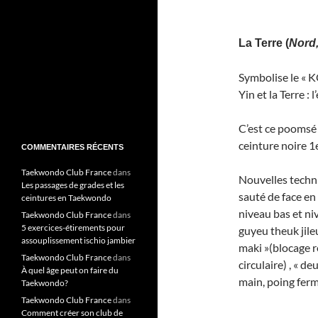
La Terre (
Nord
Symbolise le « KO
Yin et la Terre : 
C’est ce poomsé 
ceinture noire 1
COMMENTAIRES RÉCENTS
Taekwondo Club France
dans
Nouvelles techni
Les passages de grades et les
sauté de face en
ceintures en Taekwondo
niveau bas et niv
Taekwondo Club France
dans
5 exercices-étirements pour
guyeu theuk jile
assouplissement ischio jambier
maki »(blocage r
Taekwondo Club France
dans
circulaire) , « d
À quel âge peut on faire du
main, poing ferm
Taekwondo?
Taekwondo Club France
dans
Comment créer son club de