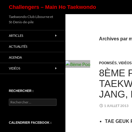
Recherche
Challengers – Main Ho Taekwondo
Aller
Taekwondo Club Libourne et
St-Denis-de-pile
au
contenu
ARTICLES
Archives par 
ACTUALITÉS
AGENDA
POOMSÉS
,
VIDÉOS
VIDÉOS
8ÈME 
TAEKW
JANG,
RECHERCHER :
Rechercher :
1 JUILLET 2013
TAE GEUK 
CALENDRIER FACEBOOK :