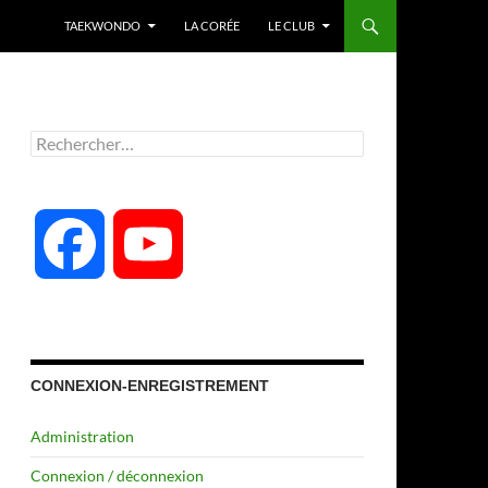
TAEKWONDO
LA CORÉE
LE CLUB
Rechercher :
F
Y
a
o
c
u
CONNEXION-ENREGISTREMENT
Administration
e
T
Connexion / déconnexion