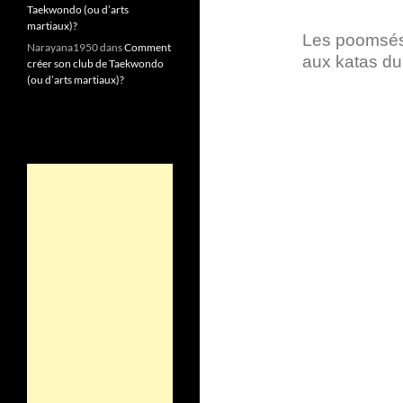
Taekwondo (ou d’arts
martiaux)?
Les poomsés,
Narayana1950
dans
Comment
aux katas du
créer son club de Taekwondo
(ou d’arts martiaux)?