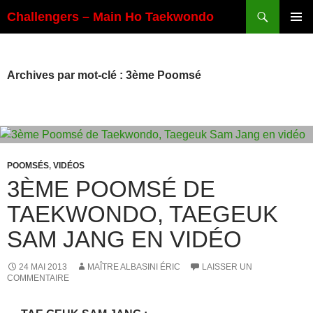
Aller
Recherche
Challengers – Main Ho Taekwondo
au
MENU
contenu
PRINCI
Archives par mot-clé : 3ème Poomsé
POOMSÉS
,
VIDÉOS
3ÈME POOMSÉ DE
TAEKWONDO, TAEGEUK
SAM JANG EN VIDÉO
24 MAI 2013
MAÎTRE ALBASINI ÉRIC
LAISSER UN
COMMENTAIRE