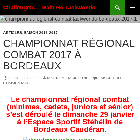
Aller
Recherche
Challengers – Main Ho Taekwondo
au
MENU
contenu
PRINCI
ARTICLES
,
SAISON 2016-2017
CHAMPIONNAT RÉGIONAL
COMBAT 2017 À
BORDEAUX
20 JUILLET 2017
MAÎTRE ALBASINI ÉRIC
LAISSER UN
COMMENTAIRE
Le championnat régional combat
(minimes, cadets, juniors et sénior)
s’est déroulé le dimanche 29 janvier
à l’Espace Sportif Stéhélin de
Bordeaux Caudéran.