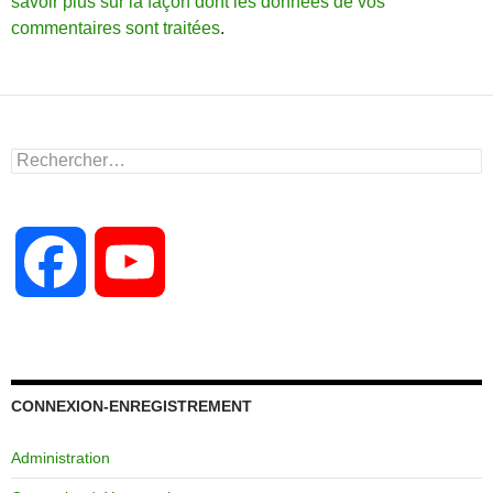
savoir plus sur la façon dont les données de vos
commentaires sont traitées
.
Rechercher :
F
Y
a
o
c
u
CONNEXION-ENREGISTREMENT
Administration
e
T