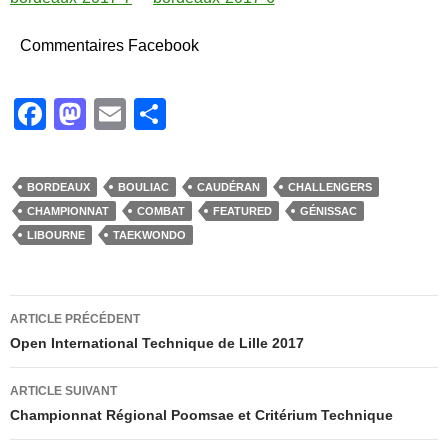
Commentaires Facebook
F
M
E
P
a
a
m
ar
c
st
ail
ta
BORDEAUX
BOULIAC
CAUDÉRAN
CHALLENGERS
e
o
g
CHAMPIONNAT
COMBAT
FEATURED
GÉNISSAC
b
d
er
LIBOURNE
TAEKWONDO
o
o
o
n
Navigation
ARTICLE PRÉCÉDENT
k
des
Open International Technique de Lille 2017
articles
ARTICLE SUIVANT
Championnat Régional Poomsae et Critérium Technique