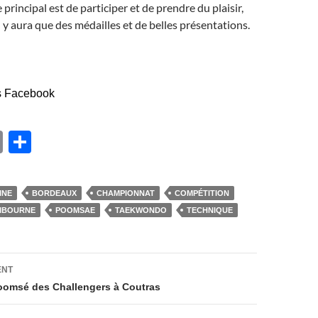
principal est de participer et de prendre du plaisir,
il y aura que des médailles et de belles présentations.
s Facebook
E
P
m
ar
ail
ta
INE
BORDEAUX
CHAMPIONNAT
COMPÉTITION
g
IBOURNE
POOMSAE
TAEKWONDO
TECHNIQUE
er
on
ENT
oomsé des Challengers à Coutras