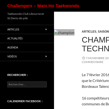
Recherche
Challengers – Main Ho Taekwondo
Aller
Taekwondo Club Libourne et
St-Denis-de-pile
au
contenu
ARTICLES
ARTICLES
,
SAISON
CHAMP
ACTUALITÉS
TECHN
AGENDA
VIDÉOS
7 NOVEMBRE 20
COMMENTAIRE
Le 7 février 201
RECHERCHER :
que le Critériu
Rechercher :
Bordeaux Talenc
16 compétiteurs
CALENDRIER FACEBOOK :
communes de Bou