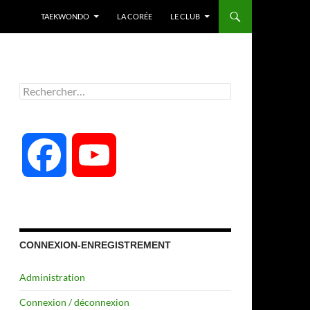
TAEKWONDO
LA CORÉE
LE CLUB
Rechercher :
F
Y
a
o
c
u
CONNEXION-ENREGISTREMENT
Administration
e
T
Connexion / déconnexion