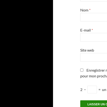
Nom
*
E-mail
*
Site web
Enregistrer 
pour mon proch
2
−
=
un