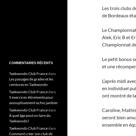
Les trois clubs 
de Bordeaux éta
Le Championnat e
Alek, Eric B et E
Championnat de 
Le petit bonus se
COMMENTAIRES RÉCENTS
et une récompen
Taekwondo Club France
dans
Les passages de grades et les
L’après midi avec
ceintures en Taekwondo
en individuel pui
Taekwondo Club France
dans
ont montré de l
5 exercices-étirements pour
assouplissement ischio jambier
Caroline, Mathis
Taekwondo Club France
dans
À quel âge peut on faire du
seront bien amu
Taekwondo?
ensemble en équ
Taekwondo Club France
dans
Comment créer son club de