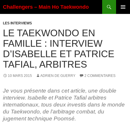
Aller
Recherche
Challengers – Main Ho Taekwondo
au
MENU
contenu
PRINCI
LES INTERVIEWS
LE TAEKWONDO EN
FAMILLE : INTERVIEW
D’ISABELLE ET PATRICE
TAFIAL, ARBITRES
10 MARS 2015
ADRIEN DE GUERRY
2 COMMENTAIRES
Je vous présente dans cet article, une double
interview. Isabelle et Patrice Tafial arbitres
internationaux, tous deux investis dans le monde
du Taekwondo, de l’arbitrage combat, du
jugement technique Poomsé.