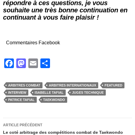
répondre à ces questions, je vous
souhaite une très bonne continuation en
continuant à vous faire plaisir !
Commentaires Facebook
F
M
E
P
a
a
m
ar
c
st
ail
ta
ARBITRES COMBAT
ARBITRES INTERNATIONAUX
FEATURED
e
o
g
INTERVIEW
ISABELLE TAFIAL
JUGES TECHNIQUE
b
d
er
PATRICE TAFIAL
TAEKWONDO
o
o
o
n
Navigation
ARTICLE PRÉCÉDENT
k
des
Le coté arbitrage des compétitions combat de Taekwondo