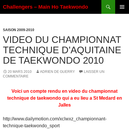
Aller
Recherche
Challengers – Main Ho Taekwondo
au
MENU
contenu
PRINCI
SAISON 2009-2010
VIDEO DU CHAMPIONNAT
TECHNIQUE D’AQUITAINE
DE TAEKWONDO 2010
20 MARS 2010
ADRIEN DE GUERRY
LAISSER UN
COMMENTAIRE
Voici un compte rendu en video du championnat
technique de taekwondo qui a eu lieu a St Medard en
Jalles
http://www.dailymotion.com/xclwxz_championnant-
technique-taekwondo_sport