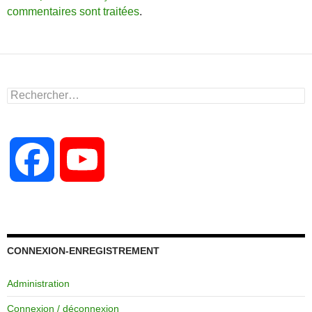
commentaires sont traitées
.
Rechercher :
F
Y
a
o
c
u
CONNEXION-ENREGISTREMENT
Administration
e
T
Connexion / déconnexion