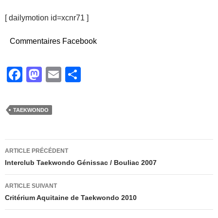
[ dailymotion id=xcnr71 ]
Commentaires Facebook
F
M
E
P
a
a
m
ar
c
st
ail
ta
TAEKWONDO
e
o
g
b
d
er
Navigation
o
o
ARTICLE PRÉCÉDENT
des
Interclub Taekwondo Génissac / Bouliac 2007
o
n
articles
k
ARTICLE SUIVANT
Critérium Aquitaine de Taekwondo 2010