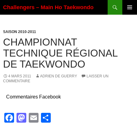
Aller
Recherche
Challengers – Main Ho Taekwondo
au
MENU
contenu
PRINCI
SAISON 2010-2011
CHAMPIONNAT
TECHNIQUE RÉGIONAL
DE TAEKWONDO
4 MARS 2011
ADRIEN DE GUERRY
LAISSER UN
COMMENTAIRE
Commentaires Facebook
F
M
E
P
a
a
m
ar