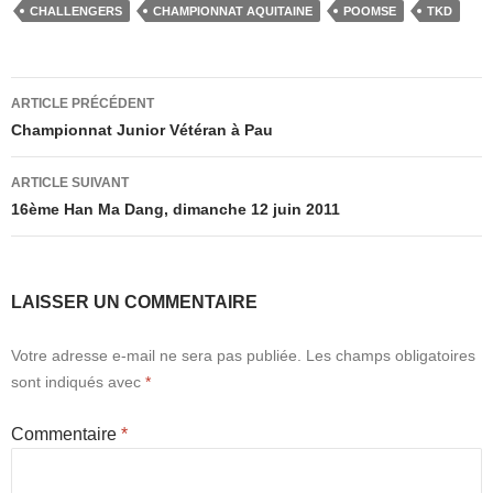
c
st
ail
ta
CHALLENGERS
CHAMPIONNAT AQUITAINE
POOMSE
TKD
e
o
g
b
d
er
Navigation
o
o
ARTICLE PRÉCÉDENT
des
Championnat Junior Vétéran à Pau
o
n
articles
k
ARTICLE SUIVANT
16ème Han Ma Dang, dimanche 12 juin 2011
LAISSER UN COMMENTAIRE
Votre adresse e-mail ne sera pas publiée.
Les champs obligatoires
sont indiqués avec
*
Commentaire
*