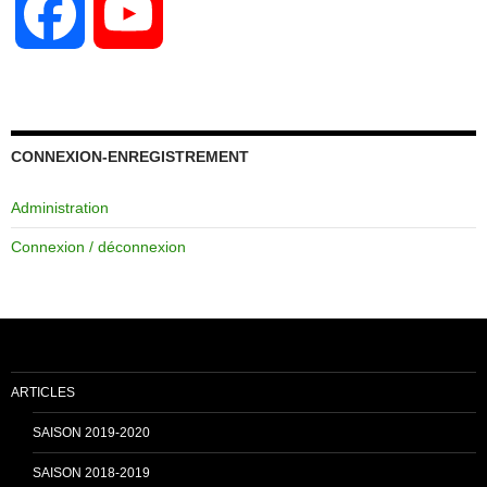
F
Y
a
o
c
u
CONNEXION-ENREGISTREMENT
Administration
e
T
Connexion / déconnexion
b
u
o
b
ARTICLES
o
e
SAISON 2019-2020
SAISON 2018-2019