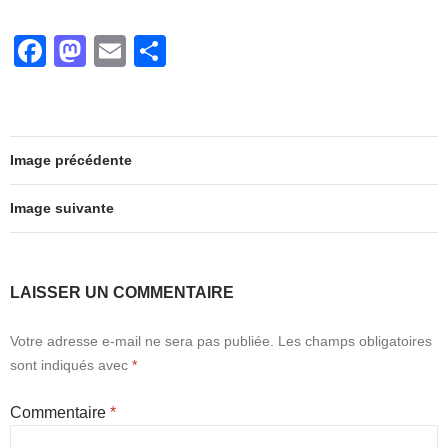
e
o
g
F
M
E
P
b
d
er
a
a
m
ar
o
o
c
st
ail
ta
o
n
e
o
g
k
Image précédente
b
d
er
o
o
Image suivante
o
n
k
LAISSER UN COMMENTAIRE
Votre adresse e-mail ne sera pas publiée.
Les champs obligatoires
sont indiqués avec
*
Commentaire
*