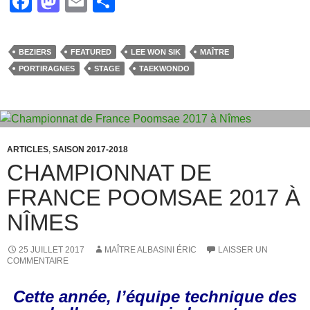
F
M
E
P
a
a
m
ar
c
st
ail
ta
BEZIERS
FEATURED
LEE WON SIK
MAÎTRE
e
o
g
PORTIRAGNES
STAGE
TAEKWONDO
b
d
er
o
o
o
n
k
ARTICLES
,
SAISON 2017-2018
CHAMPIONNAT DE
FRANCE POOMSAE 2017 À
NÎMES
25 JUILLET 2017
MAÎTRE ALBASINI ÉRIC
LAISSER UN
COMMENTAIRE
Cette année, l’équipe technique des