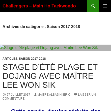
Aller
Recherche
Challengers – Main Ho Taekwondo
au
MENU
contenu
PRINCI
Archives de catégorie : Saison 2017-2018
ARTICLES
,
SAISON 2017-2018
STAGE D’ÉTÉ PLAGE ET
DOJANG AVEC MAÎTRE
LEE WON SIK
27 JUILLET 2017
MAÎTRE ALBASINI ÉRIC
LAISSER UN
COMMENTAIRE