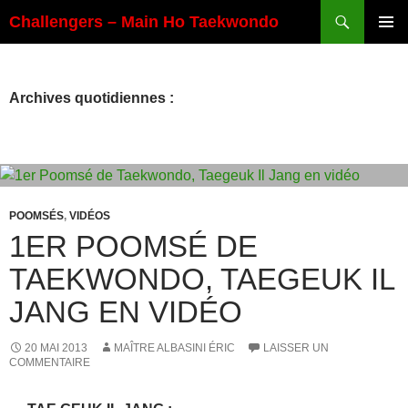
Aller
Recherche
Challengers – Main Ho Taekwondo
au
MENU
contenu
PRINCI
Archives quotidiennes :
POOMSÉS
,
VIDÉOS
1ER POOMSÉ DE
TAEKWONDO, TAEGEUK IL
JANG EN VIDÉO
20 MAI 2013
MAÎTRE ALBASINI ÉRIC
LAISSER UN
COMMENTAIRE