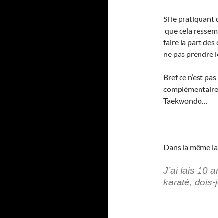
Si le pratiquant
que cela ressemb
faire la part de
ne pas prendre l
Bref ce n’est pa
complémentaire 
Taekwondo…
Dans la même la
J’ai fais 10 
karaté, dois