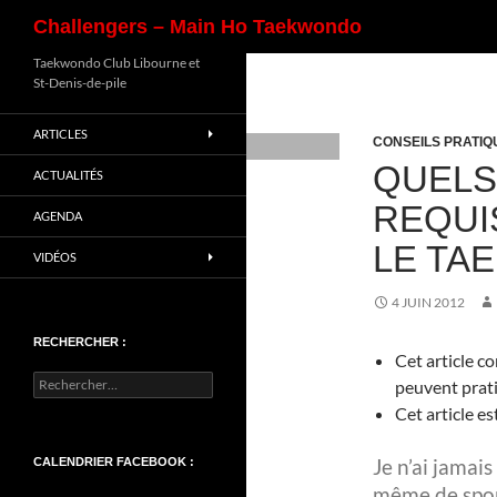
Recherche
Challengers – Main Ho Taekwondo
Aller
Taekwondo Club Libourne et
St-Denis-de-pile
au
contenu
ARTICLES
CONSEILS PRATIQ
QUELS
ACTUALITÉS
REQUI
AGENDA
LE TA
VIDÉOS
4 JUIN 2012
RECHERCHER :
Cet article c
Rechercher :
peuvent prat
Cet article e
Je n’ai jamai
CALENDRIER FACEBOOK :
même de sport