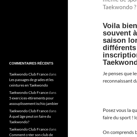
Taekwondo ?
Voila bie
souvent à
saison lo
différent
inscripti
Taekwond
COMMENTAIRES RÉCENTS
Je penses que le
Taekwondo Club France
dans
Les passages de grades et les
reconnaissant d
ceintures en Taekwondo
Taekwondo Club France
dans
5 exercices-étirements pour
assouplissement ischio jambier
Posez vous la que
Taekwondo Club France
dans
À quel âge peut on faire du
faire du sport ! lo
Taekwondo?
Taekwondo Club France
dans
On comprends bi
Comment créer son club de