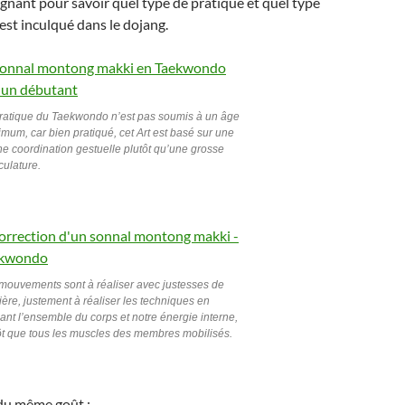
ignant pour savoir quel type de pratique et quel type
est inculqué dans le dojang.
ratique du Taekwondo n’est pas soumis à un âge
mum, car bien pratiqué, cet Art est basé sur une
e coordination gestuelle plutôt qu’une grosse
ulature.
mouvements sont à réaliser avec justesses de
ère, justement à réaliser les techniques en
isant l’ensemble du corps et notre énergie interne,
ôt que tous les muscles des membres mobilisés.
du même goût :