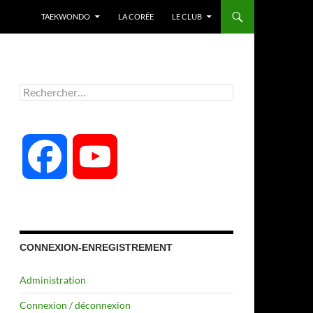
TAEKWONDO
LA CORÉE
LE CLUB
Rechercher :
F
Y
a
o
c
u
CONNEXION-ENREGISTREMENT
Administration
e
T
Connexion / déconnexion