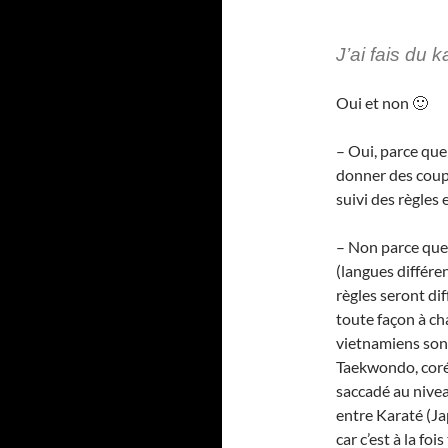
J’ai fais du 
Oui et non 🙂
– Oui, parce que
donner des coups
suivi des règles
– Non parce que 
(langues différen
règles seront di
toute façon à ch
vietnamiens sont
Taekwondo, corée
saccadé au nivea
entre Karaté (Ja
car c’est à la fo