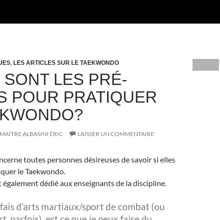
UES
,
LES ARTICLES SUR LE TAEKWONDO
 SONT LES PRÉ-
S POUR PRATIQUER
EKWONDO?
MAÎTRE ALBASINI ÉRIC
LAISSER UN COMMENTAIRE
oncerne toutes personnes désireuses de savoir si elles
iquer le Taekwondo.
st également dédié aux enseignants de la discipline.
s fais d’arts martiaux/sport de combat (ou
, parfois), est ce que je peux faire du