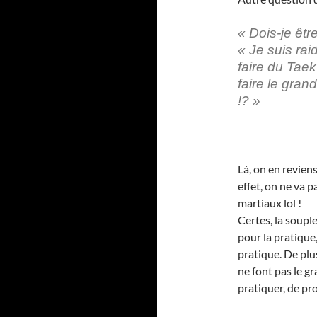
« Dois-je êt
« Je suis ra
faire du Tae
faire le gran
!? »
Là, on en revien
effet, on ne va p
martiaux lol !
Certes, la soupl
pour la pratique
pratique. De plu
ne font pas le gr
pratiquer, de p