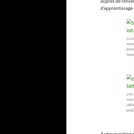
auprès de l’ense
d’apprentissage 
La p
maxi
bonn
musc
Les 
mani
util
plut
Autre question 