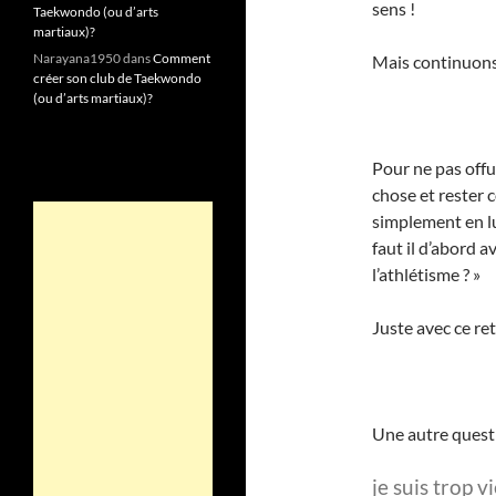
sens !
Taekwondo (ou d’arts
martiaux)?
Narayana1950
dans
Comment
Mais continuons 
créer son club de Taekwondo
(ou d’arts martiaux)?
Pour ne pas off
chose et rester 
simplement en lu
faut il d’abord a
l’athlétisme ? »
Juste avec ce re
Une autre questio
je suis trop 