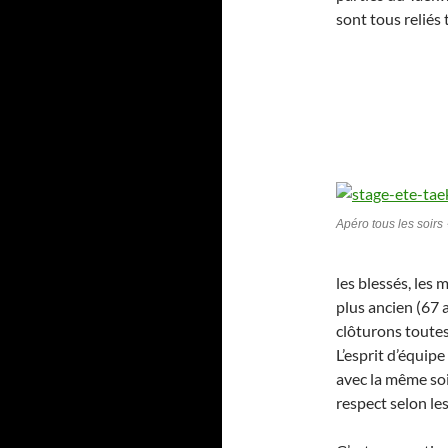
sont tous reliés 
Apéro tous les soirs 
les blessés, les 
plus ancien (67 
clôturons toutes
L’esprit d’équip
avec la même so
respect selon les