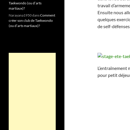
Taekwondo (ou d’arts
travail d’armem
martiaux)?
Ensuite nous all
Narayana1950
dans
Comment
quelques exercic
créer son club de Taekwondo
de self-défenses
(ou d’arts martiaux)?
L’entraînement 
pour petit déjeun