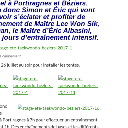
l à Portiragnes et Béziers.
a donc Simon et Éric qui vont
oir s’éclater et profiter de
nement de Maître Lee Won Sik,
n, le Maître d’Éric Albasini,
 jours d’entraînement intensif.
re campement
26 juillet au soir pour installer les tentes.
onc
e
à Portiragnes à 7h pour effectuer un entraînement
nt 1h. Des enchaînements de bases et les différents