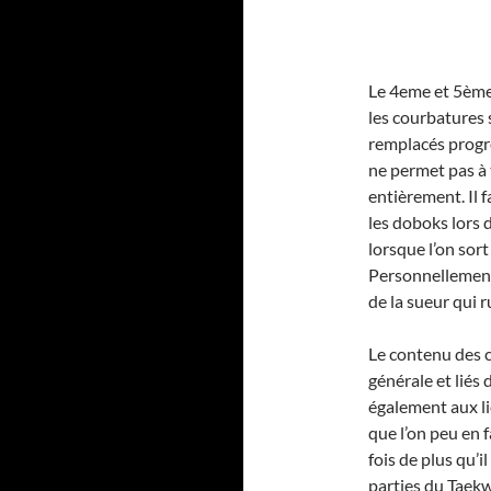
Le 4eme et 5ème
les courbatures 
remplacés progre
ne permet pas à 
entièrement. Il f
les doboks lors
lorsque l’on sort
Personnellement, 
de la sueur qui r
Le contenu des c
générale et liés
également aux li
que l’on peu en f
fois de plus qu’i
parties du Taek