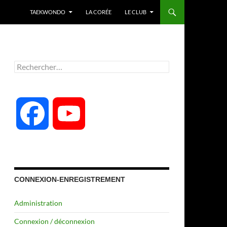
TAEKWONDO
LA CORÉE
LE CLUB
Rechercher :
F
Y
a
o
c
u
CONNEXION-ENREGISTREMENT
Administration
e
T
Connexion / déconnexion