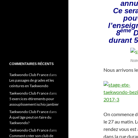
annue
Ce ser
pouv
l’enseig
ème
8
Da
durant 5
Not
COMMENTAIRES RÉCENTS
Nous arrivons le 
Taekwondo Club France
dans
Les passages de grades et les
ceintures en Taekwondo
Taekwondo Club France
dans
5 exercices-étirements pour
assouplissement ischio jambier
Taekwondo Club France
dans
On commence d
À quel âge peut on faire du
le 27 au matin. L
Taekwondo?
rendez vous est 
Taekwondo Club France
dans
dans la rue dura
Comment créer son club de