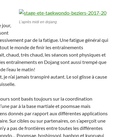
L’après midi en dojang
 jour,
sont
ssivement par de la fatigue. Une fatigue général qui
tout le monde de finir les entraînements
ait, chaud, très chaud, les séances sont physiques et
 des entraînements en Dojang sont aussi trempé que
 de l’eau le matin!
je n’ai jamais transpiré autant. Le sol glisse à cause
uisselle.
ours sont basés toujours sur la coordination
 d’une par à la base martiale et poomsae mais
ens donnés par rapport aux différentes applications
aire. Sur cibles ou sur partenaires, on s’aperçoit une
l n’y a pas de frontières entre toutes les différentes
wondo… Poomsae, hoshinsool, hanbon et kyorugui