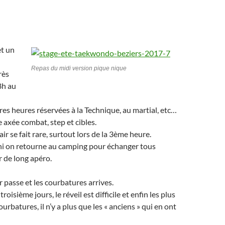
et un
Repas du midi version pique nique
rès
8h au
es heures réservées à la Technique, au martial, etc…
e axée combat, step et cibles.
’air se fait rare, surtout lors de la 3ème heure.
ni on retourne au camping pour échanger tous
 de long apéro.
 passe et les courbatures arrives.
roisième jours, le réveil est difficile et enfin les plus
urbatures, il n’y a plus que les « anciens » qui en ont