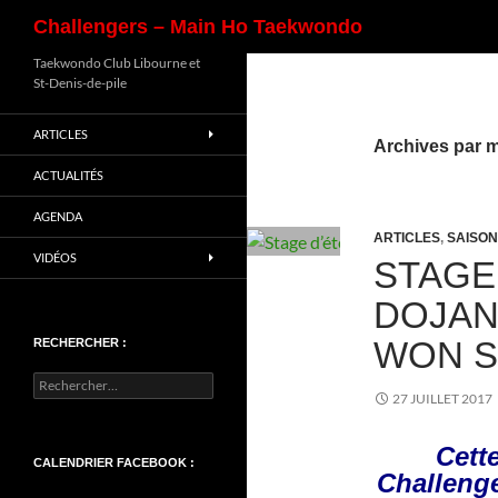
Recherche
Challengers – Main Ho Taekwondo
Aller
Taekwondo Club Libourne et
St-Denis-de-pile
au
contenu
ARTICLES
Archives par m
ACTUALITÉS
AGENDA
ARTICLES
,
SAISON
VIDÉOS
STAGE
DOJAN
WON S
RECHERCHER :
Rechercher :
27 JUILLET 2017
Cett
CALENDRIER FACEBOOK :
Challeng