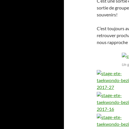
C’est une sortie
sortie de groupe
souvenirs!
C’est toujours a
retrouver procha
nous rapproche
Un g