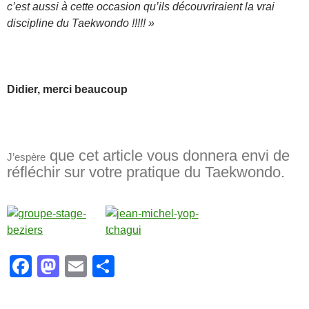
c’est aussi à cette occasion qu’ils découvriraient la vrai
discipline du Taekwondo !!!!! »
Didier, merci beaucoup
que cet article vous donnera envi de
J’espère
réfléchir sur votre pratique du Taekwondo.
F
M
E
P
a
a
m
ar