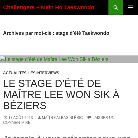
Aller
Recherche
Challengers – Main Ho Taekwondo
au
MENU
contenu
PRINCI
Archives par mot-clé : stage d’été Taekwondo
ACTUALITÉS
,
LES INTERVIEWS
LE STAGE D’ÉTÉ DE
MAÎTRE LEE WON SIK À
BÉZIERS
17 AOÛT 2013
MAÎTRE ALBASINI ÉRIC
LAISSER UN
COMMENTAIRE