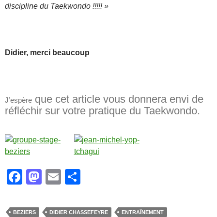
discipline du Taekwondo !!!!! »
Didier, merci beaucoup
que cet article vous donnera envi de
J’espère
réfléchir sur votre pratique du Taekwondo.
F
M
E
P
a
a
m
ar
c
st
ail
ta
BEZIERS
DIDIER CHASSEFEYRE
ENTRAÎNEMENT