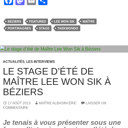
F
M
E
P
a
a
m
ar
c
st
ail
ta
BEZIERS
FEATURED
LEE WON SIK
MAÎTRE
e
o
g
PORTIRAGNES
STAGE
TAEKWONDO
b
d
er
o
o
o
n
k
ACTUALITÉS
,
LES INTERVIEWS
LE STAGE D’ÉTÉ DE
MAÎTRE LEE WON SIK À
BÉZIERS
17 AOÛT 2013
MAÎTRE ALBASINI ÉRIC
LAISSER UN
COMMENTAIRE
Je tenais à vous présenter sous une