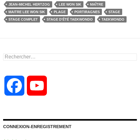
e
o
g
JEAN-MICHEL HERTZOG
LEE WON SIK
MAÎTRE
b
d
er
MAITRE LEE WON SIK
PLAGE
PORTIRAGNES
STAGE
STAGE COMPLET
STAGE D'ÉTÉ TAEKWONDO
TAEKWONDO
o
o
o
n
k
Rechercher :
F
Y
a
o
c
u
CONNEXION-ENREGISTREMENT