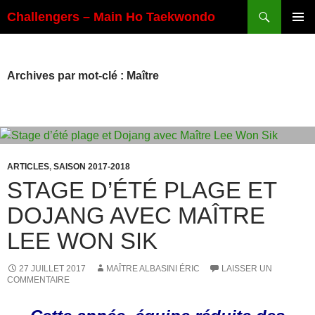
Aller
Recherche
Challengers – Main Ho Taekwondo
au
MENU
contenu
PRINCI
Archives par mot-clé : Maître
ARTICLES
,
SAISON 2017-2018
STAGE D’ÉTÉ PLAGE ET
DOJANG AVEC MAÎTRE
LEE WON SIK
27 JUILLET 2017
MAÎTRE ALBASINI ÉRIC
LAISSER UN
COMMENTAIRE