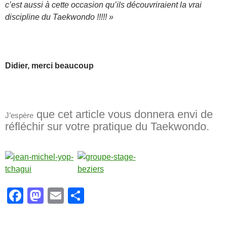
c’est aussi à cette occasion qu’ils découvriraient la vrai
discipline du Taekwondo !!!!! »
Didier, merci beaucoup
que cet article vous donnera envi de
J’espère
réfléchir sur votre pratique du Taekwondo.
F
M
E
P
a
a
m
ar