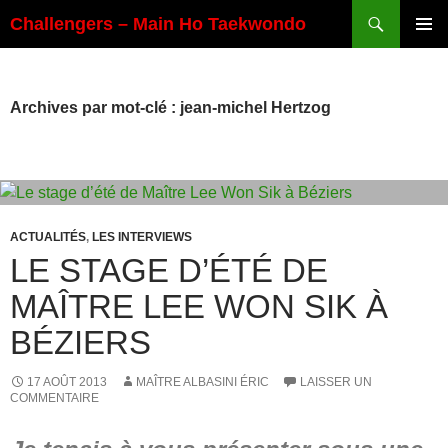
Aller
Recherche
Challengers – Main Ho Taekwondo
au
MENU
contenu
PRINCI
Archives par mot-clé : jean-michel Hertzog
ACTUALITÉS
,
LES INTERVIEWS
LE STAGE D’ÉTÉ DE
MAÎTRE LEE WON SIK À
BÉZIERS
17 AOÛT 2013
MAÎTRE ALBASINI ÉRIC
LAISSER UN
COMMENTAIRE