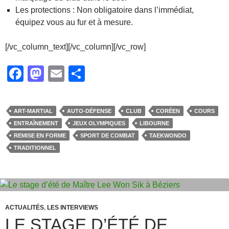
Les protections : Non obligatoire dans l’immédiat,
équipez vous au fur et à mesure.
[/vc_column_text][/vc_column][/vc_row]
F
M
E
P
a
a
m
ar
c
st
ail
ta
ART-MARTIAL
AUTO-DÉFENSE
CLUB
CORÉEN
COURS
e
o
g
ENTRAÎNEMENT
JEUX OLYMPIQUES
LIBOURNE
b
d
er
REMISE EN FORME
SPORT DE COMBAT
TAEKWONDO
TRADITIONNEL
o
o
o
n
k
ACTUALITÉS
,
LES INTERVIEWS
LE STAGE D’ÉTÉ DE