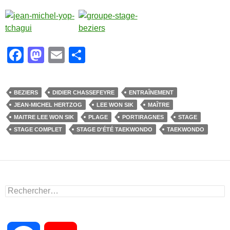
F
M
E
P
a
a
m
ar
c
st
ail
ta
BEZIERS
DIDIER CHASSEFEYRE
ENTRAÎNEMENT
e
o
g
JEAN-MICHEL HERTZOG
LEE WON SIK
MAÎTRE
b
d
er
MAITRE LEE WON SIK
PLAGE
PORTIRAGNES
STAGE
STAGE COMPLET
STAGE D'ÉTÉ TAEKWONDO
TAEKWONDO
o
o
o
n
k
Rechercher :