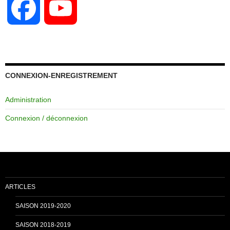
F
Y
a
o
c
u
CONNEXION-ENREGISTREMENT
Administration
e
T
Connexion / déconnexion
b
u
o
b
ARTICLES
o
e
SAISON 2019-2020
SAISON 2018-2019