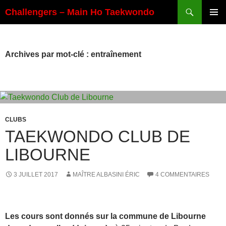
Aller
Recherche
Challengers – Main Ho Taekwondo
au
MENU
contenu
PRINCI
Archives par mot-clé : entraînement
CLUBS
TAEKWONDO CLUB DE
LIBOURNE
3 JUILLET 2017
MAÎTRE ALBASINI ÉRIC
4 COMMENTAIRES
Les cours sont donnés sur la commune de Libourne