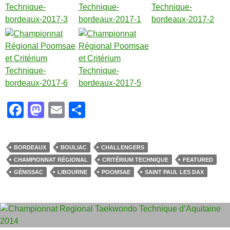
F
M
E
P
a
a
m
ar
c
st
ail
ta
BORDEAUX
BOULIAC
CHALLENGERS
e
o
g
CHAMPIONNAT RÉGIONAL
CRITÉRIUM TECHNIQUE
FEATURED
b
d
er
GÉNISSAC
LIBOURNE
POOMSAE
SAINT PAUL LES DAX
o
o
o
n
k