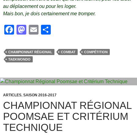
au déplacement ou pour les loger.
Mais bon, je dois certainement me tromper.
F
M
E
P
a
a
m
ar
c
st
ail
ta
CHAMPIONNAT RÉGIONAL
COMBAT
COMPÉTITION
e
o
g
TAEKWONDO
b
d
er
o
o
o
n
k
ARTICLES
,
SAISON 2016-2017
CHAMPIONNAT RÉGIONAL
POOMSAE ET CRITÉRIUM
TECHNIQUE