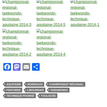
F
M
E
P
a
a
m
ar
c
st
ail
ta
AQUITAINE
BORDEAUX
CHAMPIONNAT RÉGIONAL
e
o
g
FEATURED
LIBOURNAIS
TAEKWONDO
b
d
er
TECHNIQUE POOMSÉ
TOULOUSE
o
o