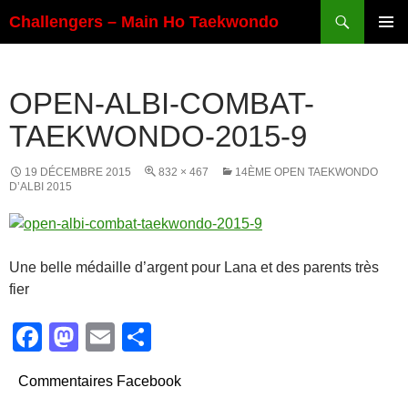
Aller
Recherche
Challengers – Main Ho Taekwondo
au
MENU
contenu
PRINCI
OPEN-ALBI-COMBAT-
TAEKWONDO-2015-9
19 DÉCEMBRE 2015
832 × 467
14ÈME OPEN TAEKWONDO
D’ALBI 2015
Une belle médaille d’argent pour Lana et des parents très
fier
F
M
E
P
a
a
m
ar
Commentaires Facebook
c
st
ail
ta