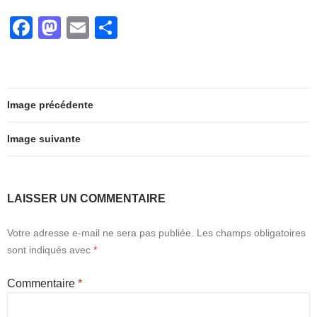
e
o
g
F
M
E
P
b
d
er
a
a
m
ar
o
o
c
st
ail
ta
o
n
e
o
g
k
Image précédente
b
d
er
o
o
Image suivante
o
n
k
LAISSER UN COMMENTAIRE
Votre adresse e-mail ne sera pas publiée.
Les champs obligatoires
sont indiqués avec
*
Commentaire
*